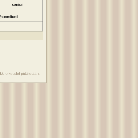
seniori
-/puomitunti
kki oikeudet pidätetään.