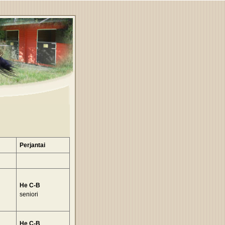
Perjantai
He C-B
seniori
He C-B