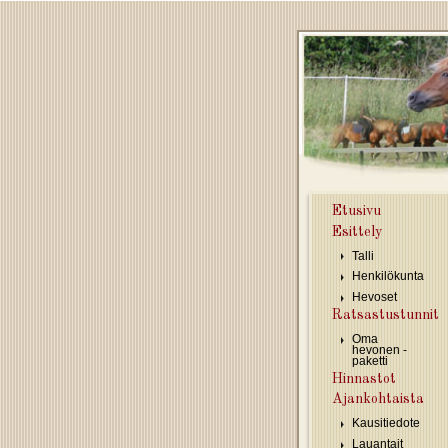
Hyppää pääsisältöön
Etusivu
Esittely
Talli
Henkilökunta
Hevoset
Ratsastustunnit
Oma
hevonen -
paketti
Hinnastot
Ajankohtaista
Kausitiedote
Lauantait