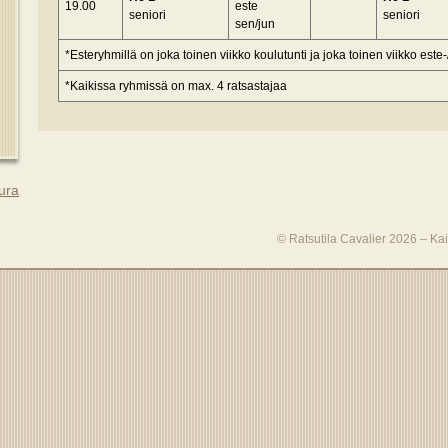
19.00
este
seniori
seniori
sen/jun
*Esteryhmillä on joka toinen viikko koulutunti ja joka toinen viikko este
*Kaikissa ryhmissä on max. 4 ratsastajaa
ura
© Ratsutila Cavalier 2026 – Kai