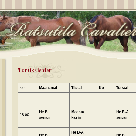
Tuntikalenteri
klo
Maanantai
Tiistai
Ke
Torstai
He B
Maasta
He B-A
18.00
seniori
käsin
sen/jun
He B-A
He B
He B